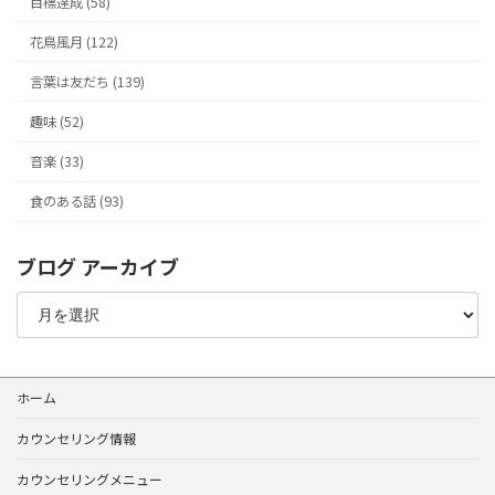
目標達成 (58)
花鳥風月 (122)
言葉は友だち (139)
趣味 (52)
音楽 (33)
食のある話 (93)
ブログ アーカイブ
ブ
ロ
グ
ア
ー
ホーム
カ
イ
カウンセリング情報
ブ
カウンセリングメニュー