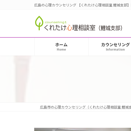
コ
ナ
広島の心理カウンセリング 【くれたけ心理相談室 鯉城支部
ン
ビ
テ
ゲ
ン
ー
ツ
シ
へ
ョ
ホーム
カウンセリング
ス
ン
Home
Information
キ
に
ッ
移
プ
動
広島市の心理カウンセリング（くれたけ心理相談室 鯉城