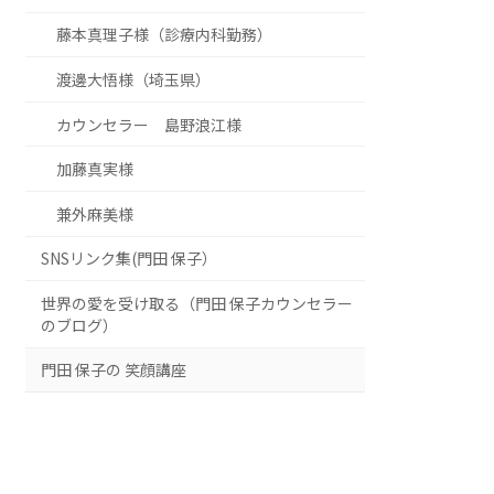
藤本真理子様（診療内科勤務）
渡邊大悟様（埼玉県）
カウンセラー 島野浪江様
加藤真実様
兼外麻美様
SNSリンク集(門田 保子）
世界の愛を受け取る（門田 保子カウンセラー
のブログ）
門田 保子の 笑顔講座