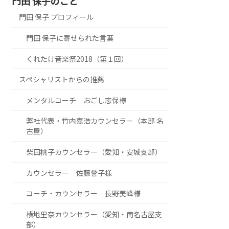
門田 保子のこと
門田 保子 プロフィール
門田 保子に寄せられた言葉
くれたけ音楽祭2018（第１回）
スペシャリストからの推薦
メンタルコーチ おごし志保様
弊社代表・竹内嘉浩カウンセラー（本部 名
古屋）
柴田桃子カウンセラー（愛知・安城支部）
カウンセラー 佐藤誉子様
コーチ・カウンセラー 長野美峰様
横地里奈カウンセラー（愛知・南名古屋支
部）