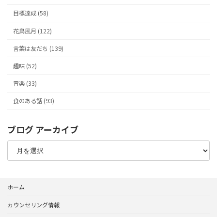
目標達成 (58)
花鳥風月 (122)
言葉は友だち (139)
趣味 (52)
音楽 (33)
食のある話 (93)
ブログ アーカイブ
ブ
ロ
グ
ア
ー
ホーム
カ
イ
カウンセリング情報
ブ